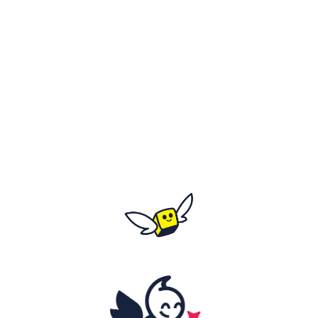
Les 20 et 21 mars 2027
Tout le week-end
Horaires détaillés à venir
C'est où ?
Fort de Mons - rue de Normandie
Salle Montaigne - rue du Général de Gaulle
59370 Mons-En-Barœul