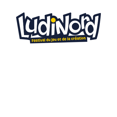
20
21
mars 2027
C'est quand ?