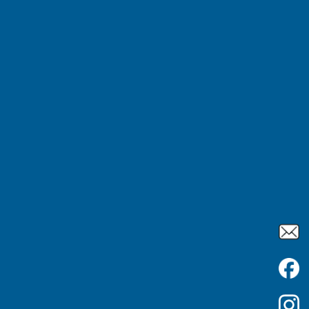
6
6
026
 Montaigne