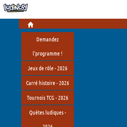
Infos pratiques
Billetterie
Cré
Informations pratiques
Jeu
Demandez
Comment venir ?
Bou
l'programme !
Restauration
Hist
Jeux de rôle - 2026
LudiNord, c'est quoi ?
Carré histoire - 2026
Qui sommes-nous ?
Jeux de société en Hauts-de-
Tournois TCG - 2026
France
Quêtes ludiques -
2026