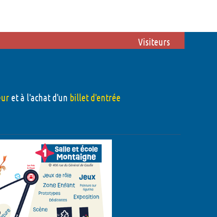
ations
Du côté des bénévoles
 !
Etre bénévole pendant le festival
Visiteurs
Participer à l'organisation du
festival
Foire aux questions
eur
et à l'achat d'un
billet d'entrée
Mon compte
- 2026