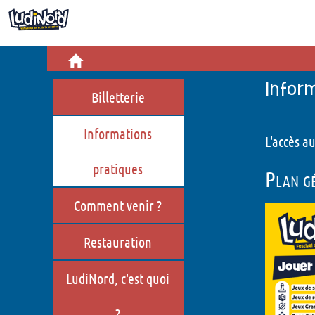
Infos pratiques
Billetterie
Cré
Informations pratiques
Jeu
Infor
Billetterie
Comment venir ?
Bou
Informations
L'accès a
Restauration
Hist
pratiques
Plan gé
LudiNord, c'est quoi ?
Comment venir ?
Qui sommes-nous ?
Jeux de société en Hauts-de-
Restauration
France
LudiNord, c'est quoi
?