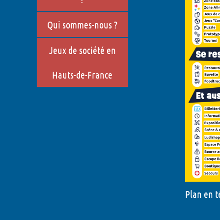
Qui sommes-nous ?
Jeux de société en
Hauts-de-France
Plan en 