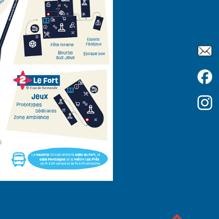
6
6
026
 Montaigne