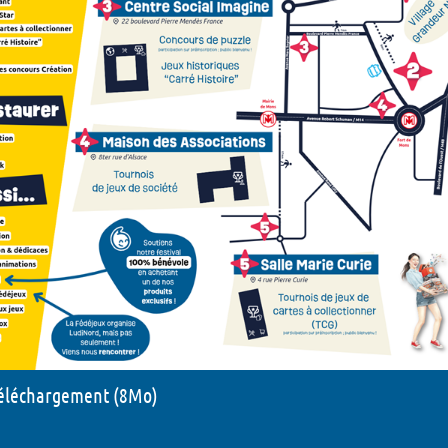
LudiNuit - 2026
Dédicaces - 2026
Grandeur Nature - 202
Concours puzzle - 202
Animations Enfant - 2
Animations Chapiteau
- 2026
téléchargement (8Mo)