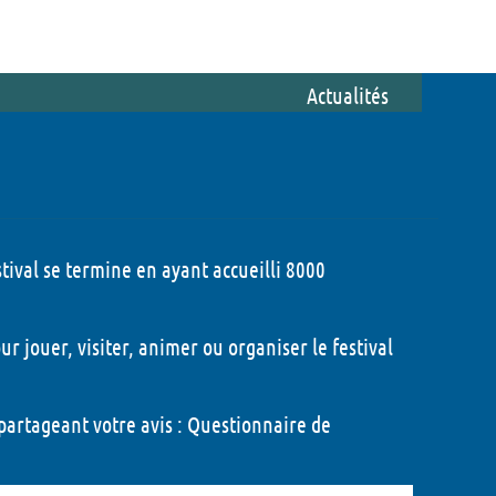
ations
Du côté des bénévoles
 !
Etre bénévole pendant le festival
Actualités
Participer à l'organisation du
festival
Foire aux questions
Mon compte
tival se termine en ayant accueilli 8000
r jouer, visiter, animer ou organiser le festival
partageant votre avis :
Questionnaire de
- 2026