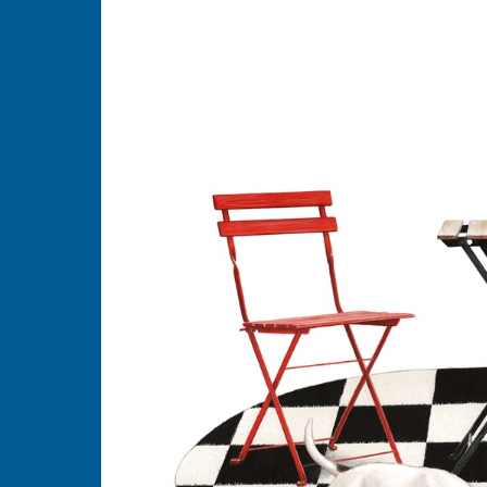
LudiNuit - 2026
Dédicaces - 2026
Grandeur Nature - 202
Concours puzzle - 202
Animations Enfant - 2
Animations Chapiteau
- 2026