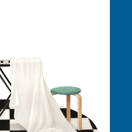
6
6
026
 Montaigne