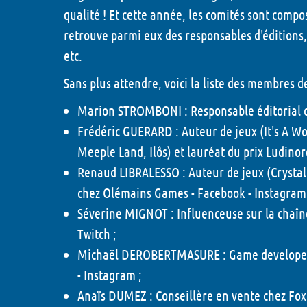
qualité ! Et cette année, les comités sont compo
retrouve parmi eux des responsables d'éditions,
etc.
Sans plus attendre, voici la liste des membres d
Marion STROMBONI :
Responsable éditorial c
Frédéric GUERARD :
Auteur de jeux (It's A W
Meeple Land, Ilôs) et lauréat du prix Ludinor
Renaud LIBRALESSO :
Auteur de jeux (Crystal
chez Olémains Games -
Facebook
-
Instagram
Séverine MIGNOT :
Influenceuse sur la chaîne
Twitch
;
Michaël DEROBERTMASURE :
Game developer 
-
Instagram
;
Anaïs DUMEZ :
Conseillère en vente chez Fox 