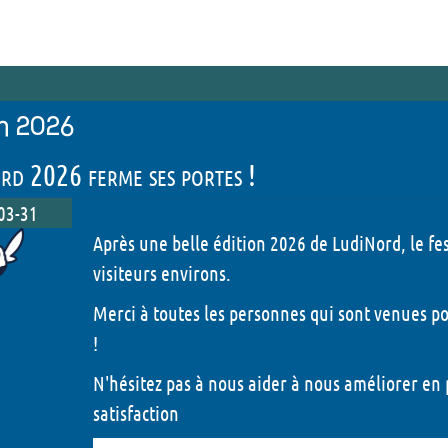
Autour des jeux
Les anim
ateurs et Prix LudiNord
Demandez l'programme
x et Editeurs présents
Jeux de rôle - 2026
on 2026
tiques
Carré histoire - 2026
rd 2026 ferme ses portes !
orique du Prix LudiNord
Tournois TCG - 2026
03-31
Après une belle édition 2026 de LudiNord, le fes
Illustr'acteurs - 2026
visiteurs environs.
Escape Box - 2026
Merci à toutes les personnes qui sont venues pou
Quêtes ludiques - 2026
!
N'hésitez pas à nous aider à nous améliorer en 
Peinture sur figurines 
satisfaction
Tables rondes - 2026