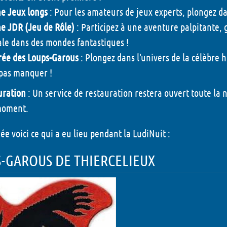
e Jeux longs
: Pour les amateurs de jeux experts, plongez da
LudiNuit - 2026
e JDR (Jeu de Rôle)
: Participez à une aventure palpitante,
Dédicaces - 2026
ale dans des mondes fantastiques !
Grandeur Nature - 202
rée des Loups-Garous
: Plongez dans l'univers de la célèbre h
pas manquer !
Concours puzzle - 202
uration
: Un service de restauration restera ouvert toute la 
Animations Enfant - 2
moment.
Animations Chapiteau
ée voici ce qui a eu lieu pendant la LudiNuit :
- 2026
-GAROUS DE THIERCELIEUX