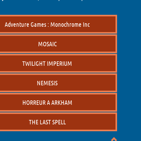
Adventure Games : Monochrome Inc
MOSAIC
TWILIGHT IMPERIUM
NEMESIS
HORREUR A ARKHAM
THE LAST SPELL