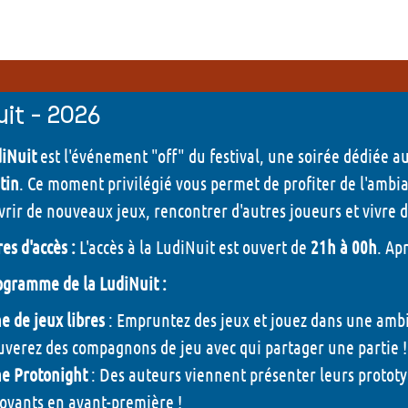
Autour des jeux
Les anim
ateurs et Prix LudiNord
Demandez l'programme
x et Editeurs présents
Jeux de rôle - 2026
uit - 2026
tiques
Carré histoire - 2026
iNuit
est l'événement "off" du festival, une soirée dédiée a
tin
. Ce moment privilégié vous permet de profiter de l'ambi
orique du Prix LudiNord
Tournois TCG - 2026
rir de nouveaux jeux, rencontrer d'autres joueurs et vivre 
Illustr'acteurs - 2026
es d'accès :
L'accès à la LudiNuit est ouvert de
21h à 00h
. Ap
Escape Box - 2026
ogramme de la LudiNuit :
Quêtes ludiques - 2026
e de jeux libres
: Empruntez des jeux et jouez dans une ambi
uverez des compagnons de jeu avec qui partager une partie !
Peinture sur figurines 
e Protonight
: Des auteurs viennent présenter leurs prototyp
Tables rondes - 2026
ovants en avant-première !