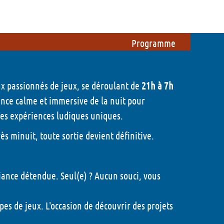
ations
Du côté des bénévoles
 !
Etre bénévole pendant le festival
Programme
Participer à l'organisation du
festival
ux passionnés de jeux, se déroulant de
21h à 7h
Foire aux questions
ance calme et immersive de la nuit pour
des expériences ludiques uniques.
Mon compte
rès minuit, toute sortie devient définitive.
ance détendue. Seul(e) ? Aucun souci, vous
- 2026
es de jeux. L'occasion de découvrir des projets