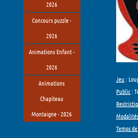
2026
Concours puzzle -
2026
Animations Enfant -
2026
Jeu
: Lou
Animations
Public
: T
Chapiteau
Restricti
Montaigne - 2026
Modalité
Temps de 