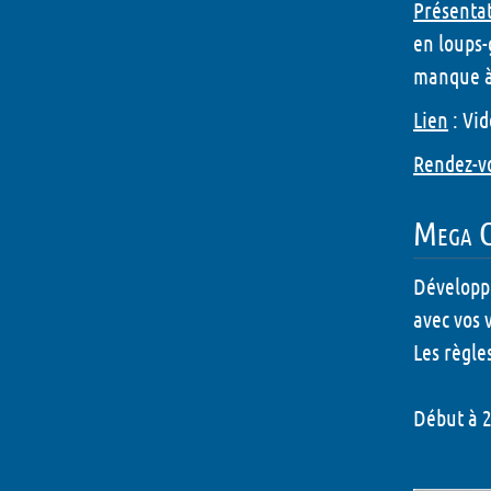
Présenta
en
loups-
manque à 
Lien
:
Vid
Rendez-v
Mega Ci
Développe
avec vos 
Les règle
Début à 2