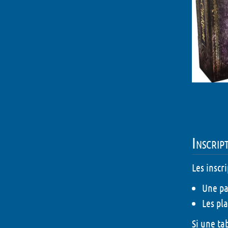
Inscrip
Les inscr
Une pa
Les pl
Si une ta