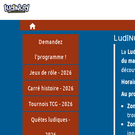
Infos pratiques
Billetterie
Cré
Informations pratiques
Jeu
LudiN
Demandez
Comment venir ?
Bou
La
Lud
l'programme !
du ma
Restauration
Hist
découv
Jeux de rôle - 2026
LudiNord, c'est quoi ?
Horair
Carré histoire - 2026
Qui sommes-nous ?
Au pr
Jeux de société en Hauts-de-
Tournois TCG - 2026
Zon
France
tro
Quêtes ludiques -
Zon
inn
2026