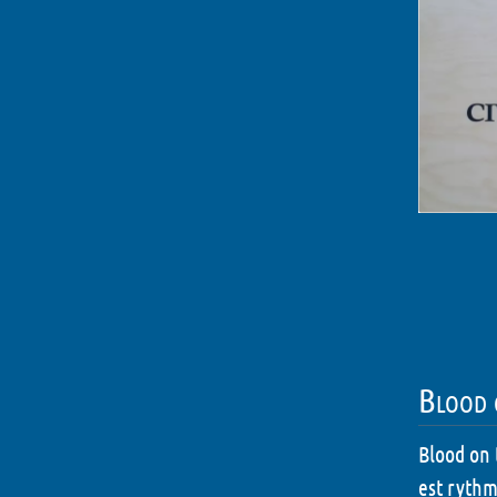
Blood 
Blood on 
est rythm