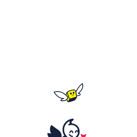
Les 20 et 21 mars 2027
Tout le week-end
Horaires détaillés à venir
C'est où ?
Fort de Mons - rue de Normandie
Salle Montaigne - rue du Général de Gaulle
59370 Mons-En-Barœul