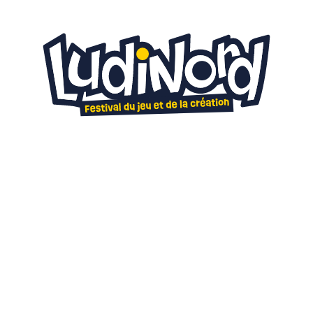
20
21
mars 2027
C'est quand ?