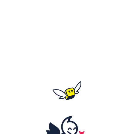
Les 20 et 21 mars 2027
Tout le week-end
Horaires détaillés à venir
C'est où ?
Fort de Mons - rue de Normandie
Salle Montaigne - rue du Général de Gaulle
59370 Mons-En-Barœul