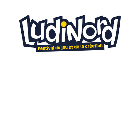
20
21
mars 2027
C'est quand ?