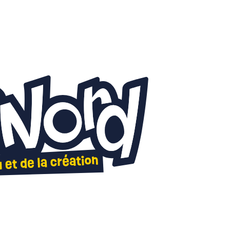
Autour des jeux
Les anim
ateurs et Prix LudiNord
Demandez l'programme
x et Editeurs présents
Jeux de rôle - 2026
tiques
Carré histoire - 2026
orique du Prix LudiNord
Tournois TCG - 2026
Illustr'acteurs - 2026
Escape Box - 2026
Quêtes ludiques - 2026
Peinture sur figurines 
Tables rondes - 2026