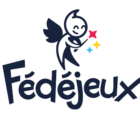
LudiNuit - 2026
Dédicaces - 2026
Grandeur Nature - 202
Concours puzzle - 202
Animations Enfant - 2
Animations Chapiteau
- 2026