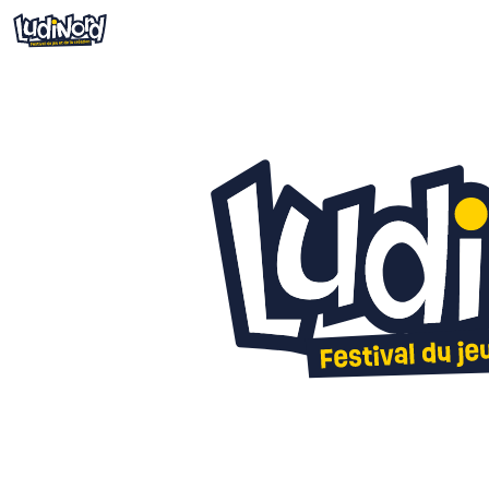
Infos pratiques
Billetterie
Cré
Informations pratiques
Jeu
Comment venir ?
Bou
Restauration
Hist
LudiNord, c'est quoi ?
Qui sommes-nous ?
Jeux de société en Hauts-de-
France