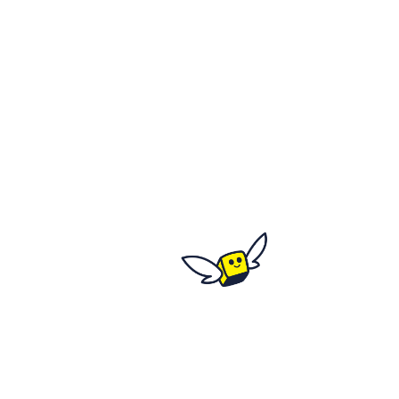
C'est où ?
Fort de Mons - rue de
Normandie
Salle Montaigne - rue du
Général de Gaulle
59370 Mons-En-Barœul