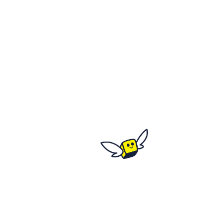
C'est où ?
Fort de Mons - rue de
Normandie
Salle Montaigne - rue du
Général de Gaulle
59370 Mons-En-Barœul