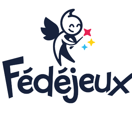
LudiNuit - 2026
Dédicaces - 2026
Grandeur Nature - 202
Concours puzzle - 202
Animations Enfant - 2
Animations Chapiteau
- 2026