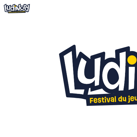
Infos pratiques
Billetterie
Cré
Informations pratiques
Jeu
Comment venir ?
Bou
Restauration
Hist
LudiNord, c'est quoi ?
Qui sommes-nous ?
Jeux de société en Hauts-de-
France