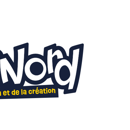
Autour des jeux
Les anim
ateurs et Prix LudiNord
Demandez l'programme
x et Editeurs présents
Jeux de rôle - 2026
tiques
Carré histoire - 2026
orique du Prix LudiNord
Tournois TCG - 2026
Illustr'acteurs - 2026
Escape Box - 2026
Quêtes ludiques - 2026
Peinture sur figurines 
Tables rondes - 2026